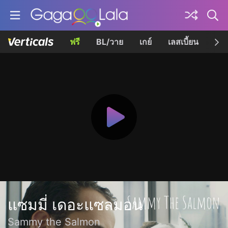
ฟรี
BL/วาย
เกย์
เลสเบี้ยน
เควี
แซมมี่ เดอะแซลมอน
Sammy the Salmon