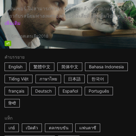
สเปนเซอร์ ไม่สามารถรวบรวมความกล้าเพื่อบอกแฟนสาว
เกี่ยวกับรสนิยมทางเพศของตัวเองได้เสียที เขาเต็มไปด้วย...
เพิ่มเติม
6m
ออสเตรเลีย
2018
ฟรี
คำบรรยาย
English
繁體中文
简体中文
Bahasa Indonesia
Tiếng Việt
ภาษาไทย
日本語
한국어
français
Deutsch
Español
Português
हिन्दी
แท็ก
เกย์
เปิดตัว
ตลกขบขัน
แฟนตาซี