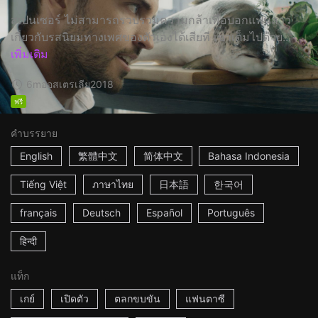
สเปนเซอร์ ไม่สามารถรวบรวมความกล้าเพื่อบอกแฟนสาว
เกี่ยวกับรสนิยมทางเพศของตัวเองได้เสียที เขาเต็มไปด้วย...
เพิ่มเติม
6m
ออสเตรเลีย
2018
ฟรี
คำบรรยาย
English
繁體中文
简体中文
Bahasa Indonesia
Tiếng Việt
ภาษาไทย
日本語
한국어
français
Deutsch
Español
Português
हिन्दी
แท็ก
เกย์
เปิดตัว
ตลกขบขัน
แฟนตาซี