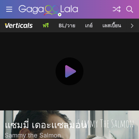
ฟรี
BL/วาย
เกย์
เลสเบี้ยน
เควี
แซมมี่ เดอะแซลมอน
Sammy the Salmon