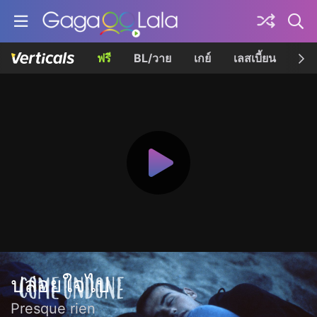
ฟรี
BL/วาย
เกย์
เลสเบี้ยน
เควี
ปล่อยใจไป
Presque rien