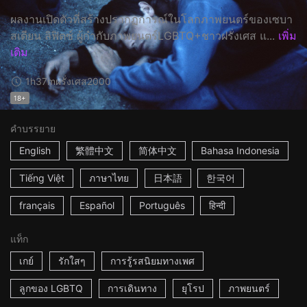
ผลงานเปิดตัวที่สร้างปรากฏการณ์ในโลกภาพยนตร์ของเซบา
สเตียน ลิฟิตซ์ ผู้กำกับภาพยนตร์LGBTQ+ชาวฝรั่งเศส แ...
เพิ่ม
เติม
1h37m
ฝรั่งเศส
2000
18+
คำบรรยาย
English
繁體中文
简体中文
Bahasa Indonesia
Tiếng Việt
ภาษาไทย
日本語
한국어
français
Español
Português
हिन्दी
แท็ก
เกย์
รักใสๆ
การรู้รสนิยมทางเพศ
ลูกของ LGBTQ
การเดินทาง
ยุโรป
ภาพยนตร์