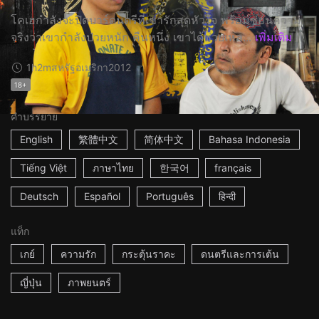
โคเฮกำลังจะปิดบาร์ดนตรีที่เขารักสุดหัวใจ พร้อมซ่อนความ
จริงว่าเขากำลังป่วยหนัก คืนหนึ่ง เขาได้ช่วยเหล...
เพิ่มเติม
1h2m
สหรัฐอเมริกา
2012
18+
คำบรรยาย
English
繁體中文
简体中文
Bahasa Indonesia
Tiếng Việt
ภาษาไทย
한국어
français
Deutsch
Español
Português
हिन्दी
แท็ก
เกย์
ความรัก
กระตุ้นราคะ
ดนตรีและการเต้น
ญี่ปุ่น
ภาพยนตร์