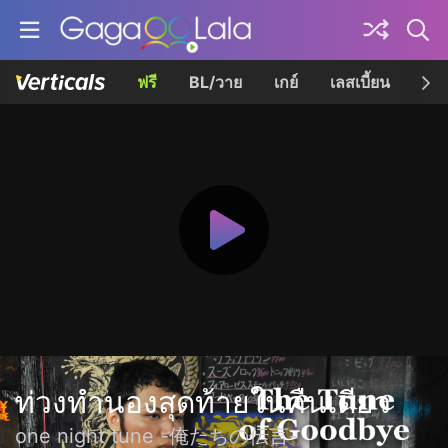
ฟรี
BL/วาย
เกย์
เลสเบี้ยน
เควี
ท่วงทำนองสุดท้ายในคืนเดียว
one night tune -俺たちの伝言-