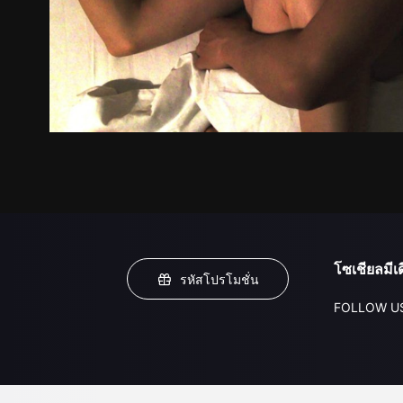
โซเชียลมีเด
รหัสโปรโมชั่น
FOLLOW U