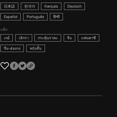
日本語
한국어
français
Deutsch
Español
Português
हिन्दी
แท็ก
เกย์
เลิกรา
กระตุ้นราคะ
จีน
แฟนตาซี
จีน-ฮ่องกง
หนังสั้น