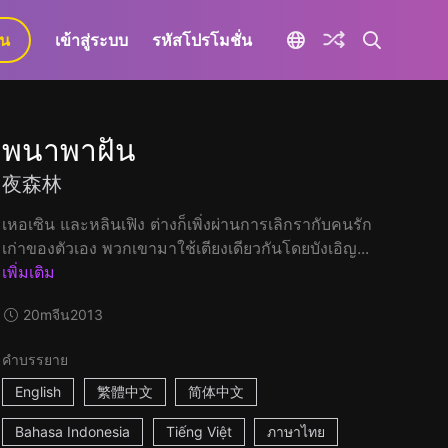
ยน
เข้าสู่ระบบ
รหัสโปรโมชั่น
พนาพาฝัน
夜森林
เหอเซิน และหลินเฟิง ต่างก็เพิ่งผ่านการเลิกรากับคนรัก
เก่าของตัวเอง พวกเขามาใช้เตียงเดียวกันโดยบังเอิญ...
เพิ่มเติม
20m
จีน
2013
คำบรรยาย
English
繁體中文
简体中文
Bahasa Indonesia
Tiếng Việt
ภาษาไทย