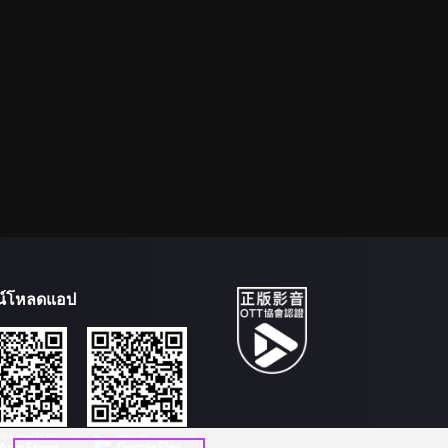
น์โหลดแอป