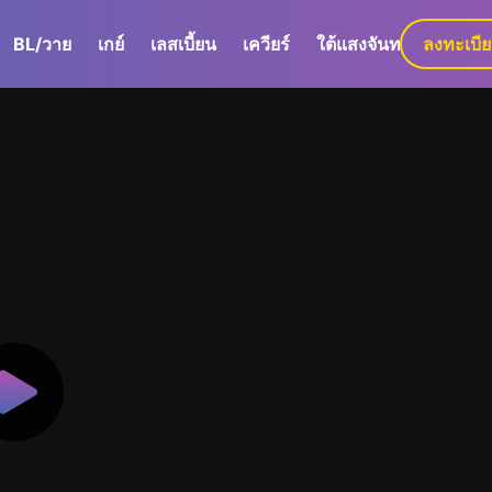
BL/วาย
เกย์
เลสเบี้ยน
เควียร์
ใต้แสงจันทร์
ลงทะเบี
GaLa+