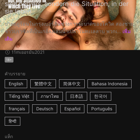
sind pervers, sondern die Situation, in der
sie leben
บ่ายฤดูร้อนในกรุงเบอร์ลินช่วงการระบาดของโควิด สองชาย
ชาวบราซิลที่เป็นเกย์ลงเล่นน้ำเปล่าในทะเลสาบ พวกเ...
เพิ่ม
เติม
11m
เยอรมัน
2021
18+
คำบรรยาย
English
繁體中文
简体中文
Bahasa Indonesia
Tiếng Việt
ภาษาไทย
日本語
한국어
français
Deutsch
Español
Português
हिन्दी
แท็ก