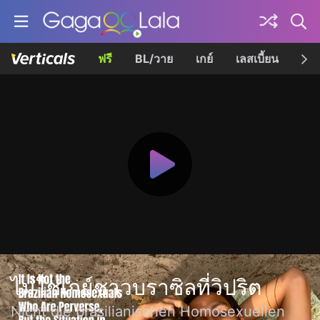
ฟรี
BL/วาย
เกย์
เลสเบี้ยน
เควี
ไม่ใช่เกย์ชาวบราซิลที่วิปริต
Nicht die brasilianischen Homosexuellen