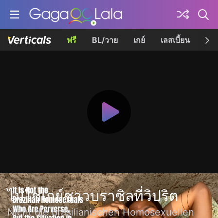
ฟรี
BL/วาย
เกย์
เลสเบี้ยน
เควี
ไม่ใช่เกย์ชาวบราซิลที่วิปริต
Nicht die brasilianischen Homosexuellen