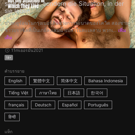
sind pervers, sondern die Situation, in der
sie leben
บ่ายฤดูร้อนในกรุงเบอร์ลินช่วงการระบาดของโควิด สองชาย
ชาวบราซิลที่เป็นเกย์ลงเล่นน้ำเปล่าในทะเลสาบ พวกเ...
เพิ่ม
เติม
11m
เยอรมัน
2021
18+
คำบรรยาย
English
繁體中文
简体中文
Bahasa Indonesia
Tiếng Việt
ภาษาไทย
日本語
한국어
français
Deutsch
Español
Português
हिन्दी
แท็ก