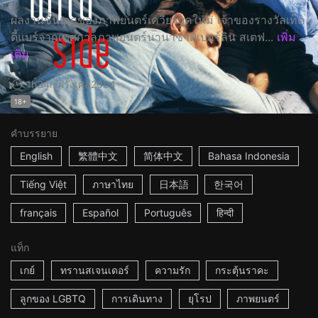
ผลงานชิ้นเอกของภาพยนตร์เควียร์ยุคใหม่ เจ้าของรางวัลเท็ด
ดี้แบร์จากเทศกาลภาพยนตร์นานาชาติเบอร์ลิน สเตฟ...
เพิ่ม
เติม
1h34m
ฝรั่งเศส
2004
18+
คำบรรยาย
English
繁體中文
简体中文
Bahasa Indonesia
Tiếng Việt
ภาษาไทย
日本語
한국어
français
Español
Português
हिन्दी
แท็ก
เกย์
ทรานสเจนเดอร์
ความรัก
กระตุ้นราคะ
ลูกของ LGBTQ
การเดินทาง
ยุโรป
ภาพยนตร์