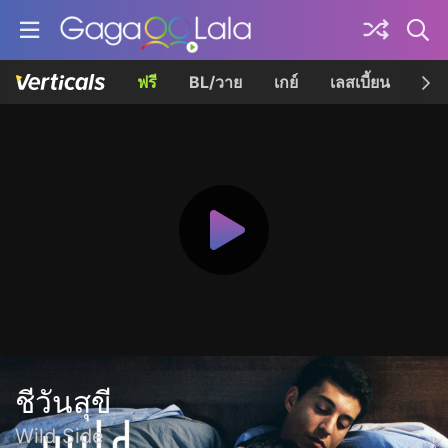
ฟรี
BL/วาย
เกย์
เลสเบี้ยน
เควี
ชีวันสุขี
Wild Side