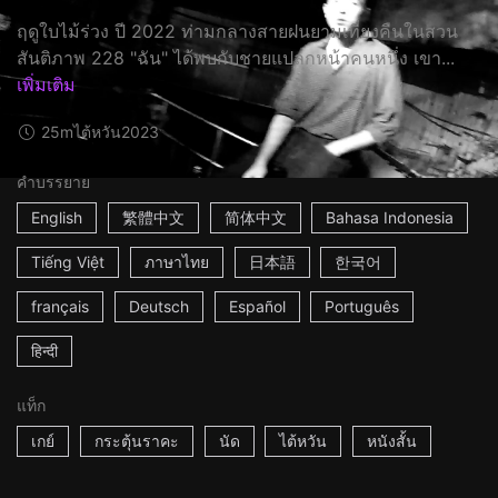
ฤดูใบไม้ร่วง ปี 2022 ท่ามกลางสายฝนยามเที่ยงคืนในสวน
สันติภาพ 228 "ฉัน" ได้พบกับชายแปลกหน้าคนหนึ่ง เขา...
เพิ่มเติม
25m
ไต้หวัน
2023
คำบรรยาย
English
繁體中文
简体中文
Bahasa Indonesia
Tiếng Việt
ภาษาไทย
日本語
한국어
français
Deutsch
Español
Português
हिन्दी
แท็ก
เกย์
กระตุ้นราคะ
นัด
ไต้หวัน
หนังสั้น