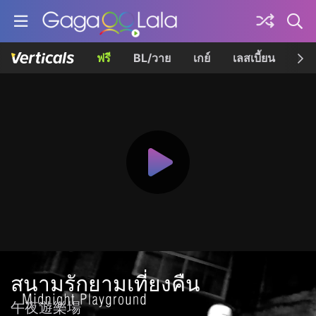
ฟรี
BL/วาย
เกย์
เลสเบี้ยน
เควี
สนามรักยามเที่ยงคืน
午夜遊樂場