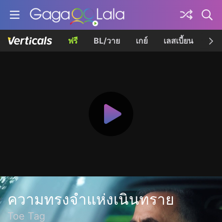
ฟรี
BL/วาย
เกย์
เลสเบี้ยน
เควี
ความทรงจำแห่งเนินทราย
Toe Tag