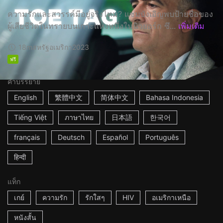
ความรักและสวรรค์มีอยู่จริงไหม? แซมบังเอิญพบป้ายชื่อของ
ผู้เสียชีวิตในทรายบนเกาะแห่งหนึ่งในนิวยอร์ก ซึ...
เพิ่มเติม
18m
สหรัฐอเมริกา
2023
ฟรี
คำบรรยาย
English
繁體中文
简体中文
Bahasa Indonesia
Tiếng Việt
ภาษาไทย
日本語
한국어
français
Deutsch
Español
Português
हिन्दी
แท็ก
เกย์
ความรัก
รักใสๆ
HIV
อเมริกาเหนือ
หนังสั้น