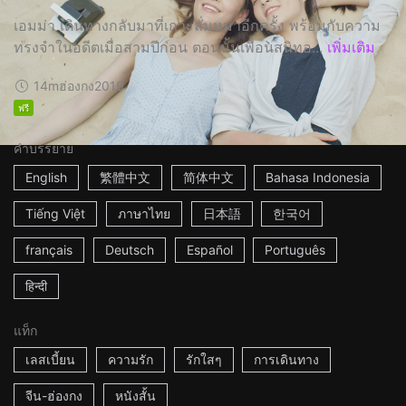
เอมม่า เดินทางกลับมาที่เกาะลั่มหม่าอีกครั้ง พร้อมกับความ
ทรงจำในอดีตเมื่อสามปีก่อน ตอนนั้นเพื่อนสนิทอ...
เพิ่มเติม
14m
ฮ่องกง
2019
ฟรี
คำบรรยาย
English
繁體中文
简体中文
Bahasa Indonesia
Tiếng Việt
ภาษาไทย
日本語
한국어
français
Deutsch
Español
Português
हिन्दी
แท็ก
เลสเบี้ยน
ความรัก
รักใสๆ
การเดินทาง
จีน-ฮ่องกง
หนังสั้น