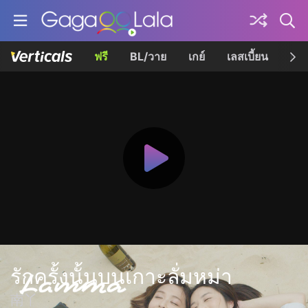
ฟรี
BL/วาย
เกย์
เลสเบี้ยน
เควี
รักครั้งนั้นบนเกาะลั่มหม่า
南丫