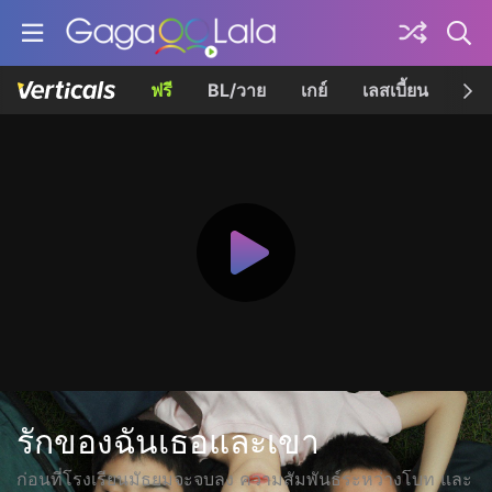
ฟรี
BL/วาย
เกย์
เลสเบี้ยน
เควี
รักของฉันเธอและเขา
ก่อนที่โรงเรียนมัธยมจะจบลง ความสัมพันธ์ระหว่างโบท และ