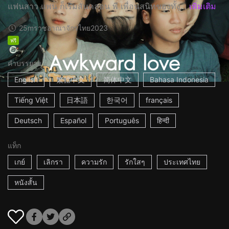
แฟนสาว แพน ก็เริ่มสั่นคลอน พี เพื่อนสนิทของทั้ง...
เพิ่มเติม
25m
ราชอาณาจักรไทย
2023
ฟรี
คำบรรยาย
English
繁體中文
简体中文
Bahasa Indonesia
Tiếng Việt
日本語
한국어
français
Deutsch
Español
Português
हिन्दी
แท็ก
เกย์
เลิกรา
ความรัก
รักใสๆ
ประเทศไทย
หนังสั้น