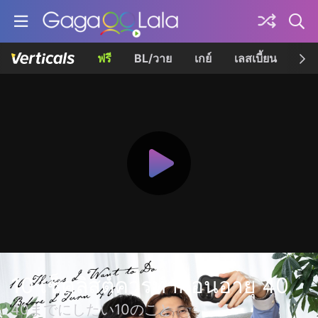
ฟรี
BL/วาย
เกย์
เลสเบี้ยน
เควี
10 เช็คลิสต์ควรทำก่อนอายุ 40
40までにしたい10のこと