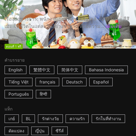
12 ตอน
เรื่องย่อทางการ: พนักงานออฟฟิศชายวัยใกล้ 40 ปี โทโจ สีสึ
เมะ ใช้ชีวิตในแต่ละวันอย่างซ้ำซาก ด้วยความ...
เพิ่มเติม
ประเทศญี่ปุ่น
2025
ตอนที่ 1 ฟรี
คำบรรยาย
English
繁體中文
简体中文
Bahasa Indonesia
Tiếng Việt
français
Deutsch
Español
Português
हिन्दी
แท็ก
เกย์
BL
รักต่างวัย
ความรัก
รักในที่ทำงาน
ดัดแปลง
ญี่ปุ่น
ซีรีส์