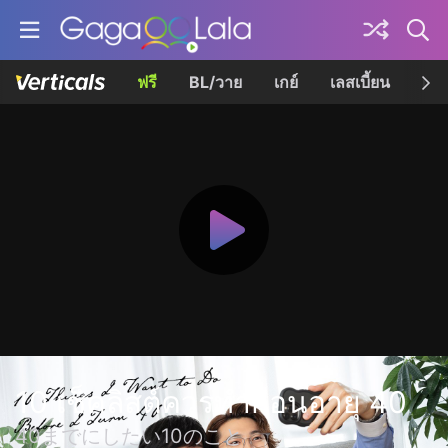
ฟรี
BL/วาย
เกย์
เลสเบี้ยน
เควี
10 เช็คลิสต์ควรทำก่อนอายุ 40
40までにしたい10のこと