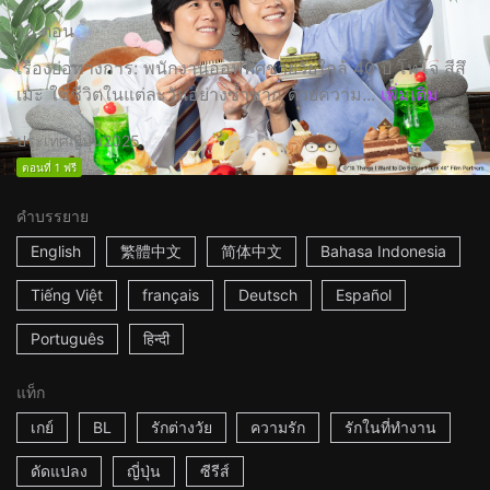
12 ตอน
เรื่องย่อทางการ: พนักงานออฟฟิศชายวัยใกล้ 40 ปี โทโจ สีสึ
เมะ ใช้ชีวิตในแต่ละวันอย่างซ้ำซาก ด้วยความ...
เพิ่มเติม
ประเทศญี่ปุ่น
2025
ตอนที่ 1 ฟรี
คำบรรยาย
English
繁體中文
简体中文
Bahasa Indonesia
Tiếng Việt
français
Deutsch
Español
Português
हिन्दी
แท็ก
เกย์
BL
รักต่างวัย
ความรัก
รักในที่ทำงาน
ดัดแปลง
ญี่ปุ่น
ซีรีส์