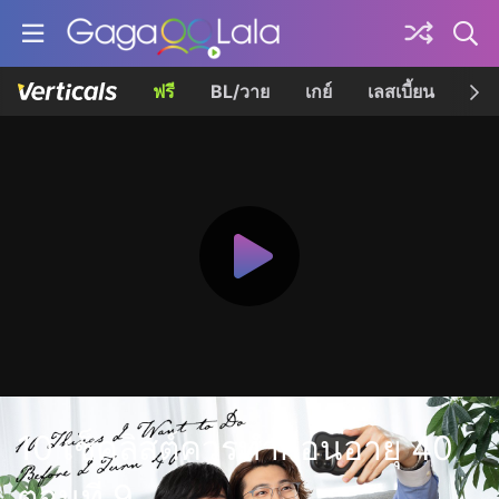
ฟรี
BL/วาย
เกย์
เลสเบี้ยน
เควี
10 เช็คลิสต์ควรทำก่อนอายุ 40
ตอนที่ 9