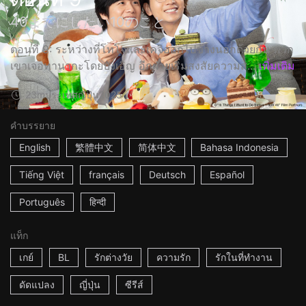
40までにしたい10のこと
ตอนที่ 9: ระหว่างที่โทโจและเคจิออกไปข้างนอกด้วยกัน พวก
เขาเจอทานากะโดยบังเอิญ อีกฝ่ายเริ่มสงสัยความส...
เพิ่มเติม
23m
ประเทศญี่ปุ่น
2025
คำบรรยาย
English
繁體中文
简体中文
Bahasa Indonesia
Tiếng Việt
français
Deutsch
Español
Português
हिन्दी
แท็ก
เกย์
BL
รักต่างวัย
ความรัก
รักในที่ทำงาน
ดัดแปลง
ญี่ปุ่น
ซีรีส์