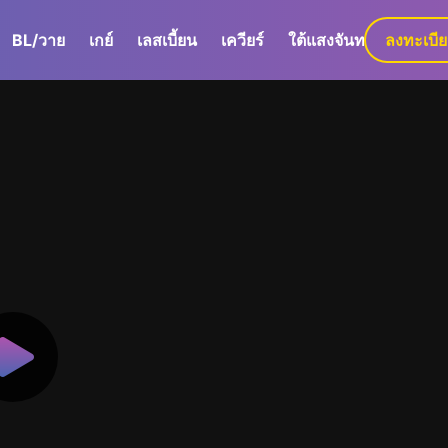
BL/วาย
เกย์
เลสเบี้ยน
เควียร์
ใต้แสงจันทร์
ลงทะเบี
GaLa+