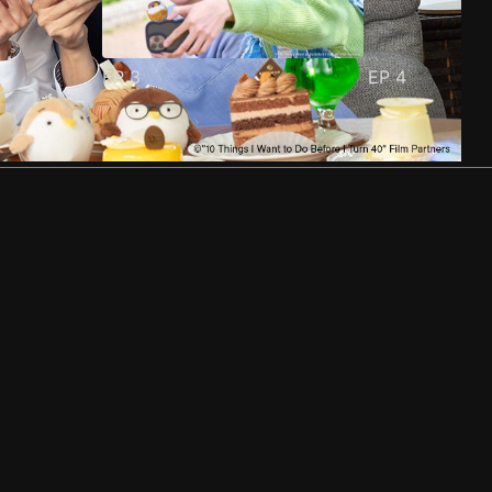
EP
3
EP
4