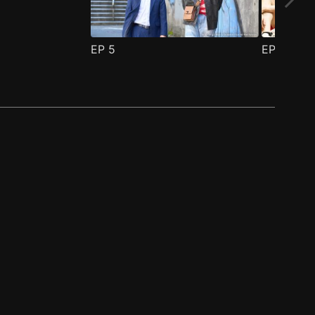
EP
5
EP
6