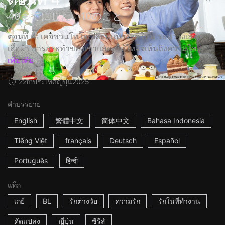
40までにしたい10のこと
ตอนที่ 4: เคจิชวนโทโจเปลี่ยนแปลงลุคใหม่ ระหว่างเลือก
เสื้อผ้า การกระทำของเขาแสดงให้โทโจเห็นถึงความใส...
เพิ่มเติม
22m
ประเทศญี่ปุ่น
2025
คำบรรยาย
English
繁體中文
简体中文
Bahasa Indonesia
Tiếng Việt
français
Deutsch
Español
Português
हिन्दी
แท็ก
เกย์
BL
รักต่างวัย
ความรัก
รักในที่ทำงาน
ดัดแปลง
ญี่ปุ่น
ซีรีส์