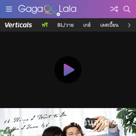
ฟรี
BL/วาย
เกย์
เลสเบี้ยน
เควี
10 เช็คลิสต์ควรทำก่อนอายุ 40
ตอนที่ 4