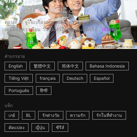
40までにしたい10のこと
ตอนที่ 3: จูโจะเกือนพลาดเดทเพราะงาน แต่สุดท้ายก็ไปกับ
เคย์จิที่อควาเรียม วันนั้นทำให้เขาเริ่มคิดจริง...
เพิ่มเติม
22m
ประเทศญี่ปุ่น
2025
คำบรรยาย
English
繁體中文
简体中文
Bahasa Indonesia
Tiếng Việt
français
Deutsch
Español
Português
हिन्दी
แท็ก
เกย์
BL
รักต่างวัย
ความรัก
รักในที่ทำงาน
ดัดแปลง
ญี่ปุ่น
ซีรีส์