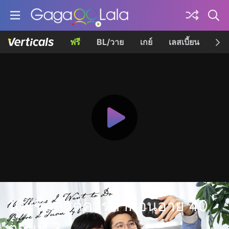
ฟรี
BL/วาย
เกย์
เลสเบี้ยน
เควี
10 เช็คลิสต์ควรทำก่อนอายุ 40
ตอนที่ 3