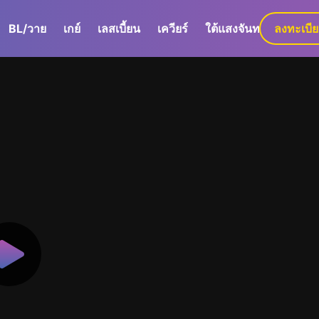
BL/วาย
เกย์
เลสเบี้ยน
เควียร์
ใต้แสงจันทร์
ลงทะเบี
GaLa+