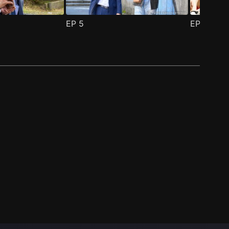
EP
5
EP
6