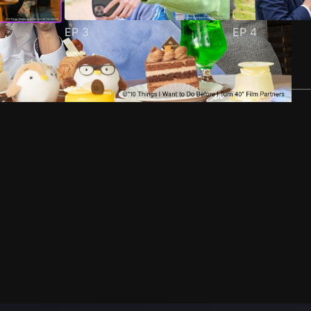
EP
3
EP
4