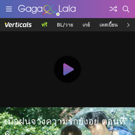
ฟรี
BL/วาย
เกย์
เลสเบี้ยน
เควี
เมื่อฝนจางความรักยังอยู่ ตอนที่
6