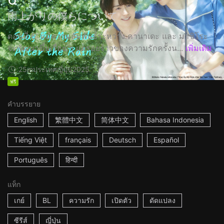
雨上がりの僕らについて
ตอนที่ 6: แม้ความสัมพันธ์ระหว่าง คานาเดะ และ มาชิโระ
จะพัฒนาขึ้นเรื่อย ๆ แต่รอยร้าวของความรักครั้งน...
เพิ่มเติม
25m
ประเทศญี่ปุ่น
2025
ฟรี
คำบรรยาย
English
繁體中文
简体中文
Bahasa Indonesia
Tiếng Việt
français
Deutsch
Español
Português
हिन्दी
แท็ก
เกย์
BL
ความรัก
เปิดตัว
ดัดแปลง
ซีรีส์
ญี่ปุ่น