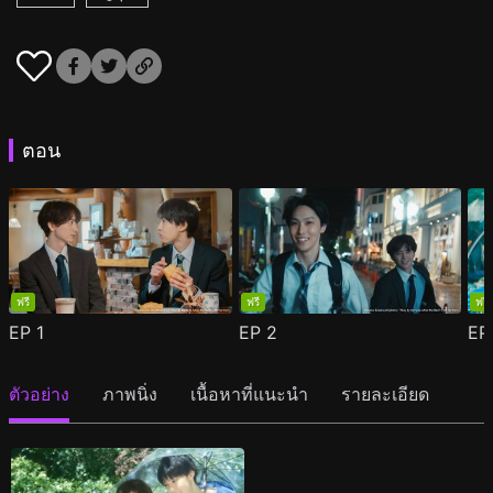
ตอน
ฟรี
ฟรี
ฟรี
EP
1
EP
2
E
ตัวอย่าง
ภาพนิ่ง
เนื้อหาที่แนะนำ
รายละเอียด