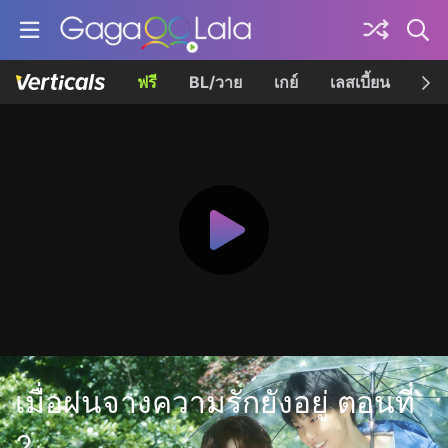
ฟรี
BL/วาย
เกย์
เลสเบี้ยน
เควี
เมื่อฝนจางความรักยังอยู่ ตอนที่
2