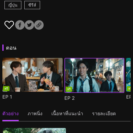
ญี่ปุ่น
ซีรีส์
ตอน
ฟรี
ฟรี
ฟรี
EP
1
E
EP
2
ตัวอย่าง
ภาพนิ่ง
เนื้อหาที่แนะนำ
รายละเอียด