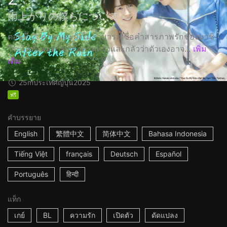
雨上がりの僕らについて
ตอนที่ 2: คานาเดะยังไม่สามารถเชื่อคำสารภาพรักของมาชิ
โระได้ทั้งหมด เขาทั้งคาดหวังและกลัวว่าตัวเองอาจ...
เพิ่ม
เติม
25m
ประเทศญี่ปุ่น
2025
ฟรี
คำบรรยาย
English
繁體中文
简体中文
Bahasa Indonesia
Tiếng Việt
français
Deutsch
Español
Português
हिन्दी
แท็ก
เกย์
BL
ความรัก
เปิดตัว
ดัดแปลง