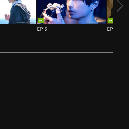
ฟรี
ฟรี
EP
5
EP
6