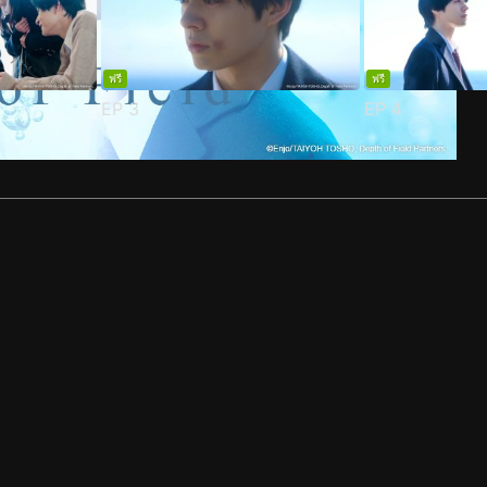
ฟรี
ฟรี
EP
3
EP
4