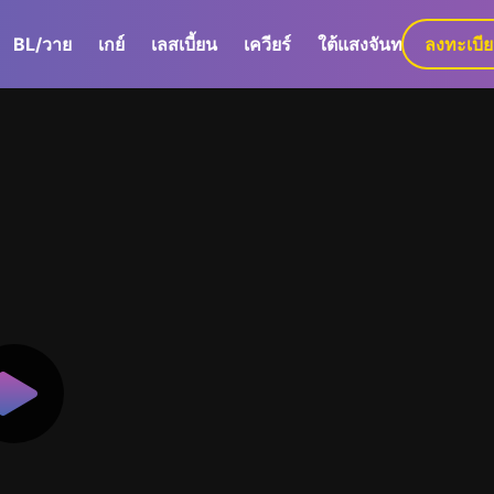
BL/วาย
เกย์
เลสเบี้ยน
เควียร์
ใต้แสงจันทร์
ลงทะเบี
GaLa+