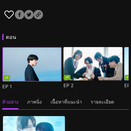
ตอน
ฟรี
ฟรี
ฟรี
EP
2
E
EP
1
ตัวอย่าง
ภาพนิ่ง
เนื้อหาที่แนะนำ
รายละเอียด