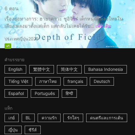
6 ตอน
เรื่องย่อทางการ: ฮายาคาวะ ชูอิจิโร่ เด็กหนุ่มผู้หลงใหลใน
เสียงเพลงมาตั้งแต่เด็ก แต่กลับไม่เคยได้รับ...
เพิ่มเติม
ประเทศญี่ปุ่น
2025
ฟรี
คำบรรยาย
English
繁體中文
简体中文
Bahasa Indonesia
Tiếng Việt
ภาษาไทย
français
Deutsch
Español
Português
हिन्दी
แท็ก
เกย์
BL
ความรัก
รักใสๆ
ดนตรีและการเต้น
ญี่ปุ่น
ซีรีส์