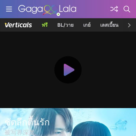
ฟรี
BL/วาย
เกย์
เลสเบี้ยน
เควี
ชัดลึกตื้นรัก
被写界深度