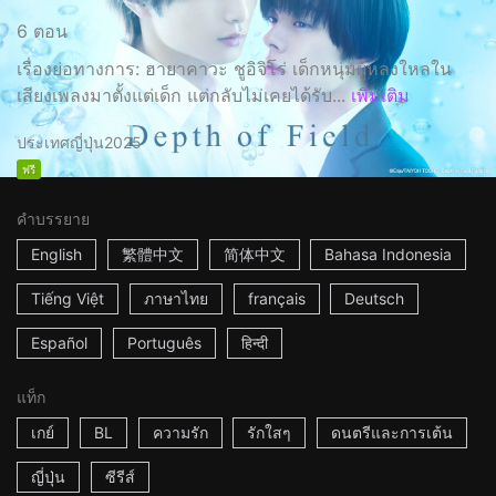
6 ตอน
เรื่องย่อทางการ: ฮายาคาวะ ชูอิจิโร่ เด็กหนุ่มผู้หลงใหลใน
เสียงเพลงมาตั้งแต่เด็ก แต่กลับไม่เคยได้รับ...
เพิ่มเติม
ประเทศญี่ปุ่น
2025
ฟรี
คำบรรยาย
English
繁體中文
简体中文
Bahasa Indonesia
Tiếng Việt
ภาษาไทย
français
Deutsch
Español
Português
हिन्दी
แท็ก
เกย์
BL
ความรัก
รักใสๆ
ดนตรีและการเต้น
ญี่ปุ่น
ซีรีส์