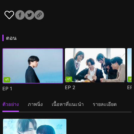
ตอน
ฟรี
ฟรี
ฟรี
EP
2
E
EP
1
ตัวอย่าง
ภาพนิ่ง
เนื้อหาที่แนะนำ
รายละเอียด