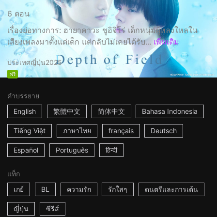
6 ตอน
เรื่องย่อทางการ: ฮายาคาวะ ชูอิจิโร่ เด็กหนุ่มผู้หลงใหลใน
เสียงเพลงมาตั้งแต่เด็ก แต่กลับไม่เคยได้รับ...
เพิ่มเติม
ประเทศญี่ปุ่น
2025
ฟรี
คำบรรยาย
English
繁體中文
简体中文
Bahasa Indonesia
Tiếng Việt
ภาษาไทย
français
Deutsch
Español
Português
हिन्दी
แท็ก
เกย์
BL
ความรัก
รักใสๆ
ดนตรีและการเต้น
ญี่ปุ่น
ซีรีส์