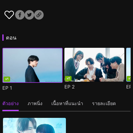
ตอน
ฟรี
ฟรี
ฟรี
EP
2
E
EP
1
ตัวอย่าง
ภาพนิ่ง
เนื้อหาที่แนะนำ
รายละเอียด