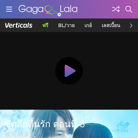
ฟรี
BL/วาย
เกย์
เลสเบี้ยน
เควี
ชัดลึกตื้นรัก ตอนที่ 5
被写界深度