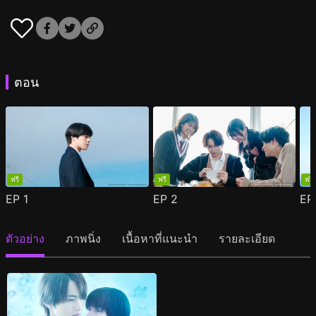
ตอน
ฟรี
ฟรี
ฟรี
EP
1
EP
2
E
ตัวอย่าง
ภาพนิ่ง
เนื้อหาที่แนะนำ
รายละเอียด