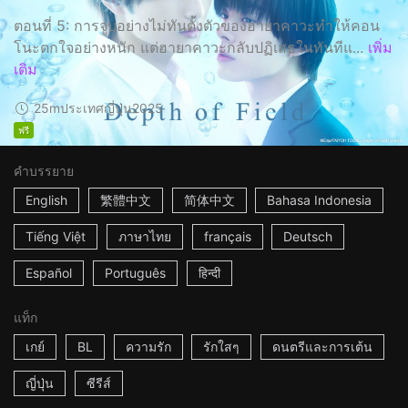
ตอนที่ 5: การจูบอย่างไม่ทันตั้งตัวของฮายาคาวะทำให้คอน
โนะตกใจอย่างหนัก แต่ฮายาคาวะกลับปฏิเสธในทันทีแ...
เพิ่ม
เติม
25m
ประเทศญี่ปุ่น
2025
ฟรี
คำบรรยาย
English
繁體中文
简体中文
Bahasa Indonesia
Tiếng Việt
ภาษาไทย
français
Deutsch
Español
Português
हिन्दी
แท็ก
เกย์
BL
ความรัก
รักใสๆ
ดนตรีและการเต้น
ญี่ปุ่น
ซีรีส์