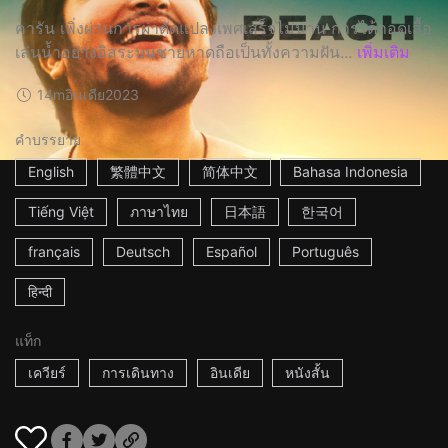
คารัน เพิ่งผ่านการผ่าตัดแปลงเพศเสร็จไม่นาน การได้ถอดเสื้อ
เล่นน้ำอย่างอิสระบนชายหาดถือเป็นทั้งความฝัน...
เพิ่มเติม
14m
อินเดีย
2023
คำบรรยาย
English
繁體中文
简体中文
Bahasa Indonesia
Tiếng Việt
ภาษาไทย
日本語
한국어
français
Deutsch
Español
Português
हिन्दी
แท็ก
เควียร์
การเดินทาง
อินเดีย
หนังสั้น