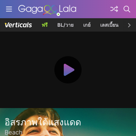
ฟรี
BL/วาย
เกย์
เลสเบี้ยน
เควี
อิสรภาพใต้แสงแดด
Beach