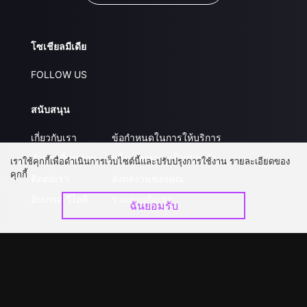
โซเชียลมีเดีย
FOLLOW US
สนับสนุน
เกี่ยวกับเรา
ข้อกำหนดในการให้บริการ
คำถามที่พบบ่อย
นโยบายความเป็นส่วนตัว
เราใช้คุกกี้เพื่อดำเนินการเว็บไซต์นี้และปรับปรุงการใช้งาน รายละเอียดของ
คุกกี้
ติดต่อเรา
ส่งผลงานของคุณ
อัปเกรด วีไอพี
ร่วมงานกับเรา
ฉันยอมรับ
ดาวน์โหลดแอป