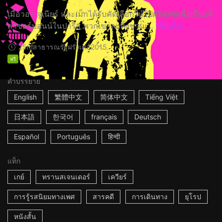
เมื่อวอล จูเนียร์ และเม็กได้รับคัดเลือกให้ไปฝรั่งเศสเพื่อเรียนที่
ลาซอร์บอนน์ในปารีส พวกเขาละทิ้งชานเ...
เพิ่มเติม
25m
สาธารณรัฐฝรั่งเศส
2015
ฟรี
คำบรรยาย
English
繁體中文
简体中文
Tiếng Việt
日本語
한국어
français
Deutsch
Español
Português
हिन्दी
แท็ก
เกย์
ทรานสเจนเดอร์
เควียร์
การรู้รสนิยมทางเพศ
สารคดี
การเดินทาง
ยุโรป
หนังสั้น