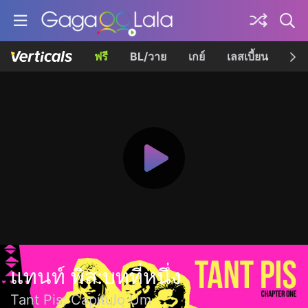
ฟรี
BL/วาย
เกย์
เลสเบี้ยน
เควี
แทนท์ พิส:บทที่หนึ่ง
Tant Pis: Capítulo Um