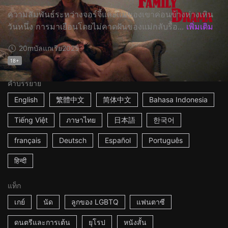
ความสัมพันธ์ระหว่างจอร์จี้และแม่ของเขาค่อนข้างห่างเหิน
วันหนึ่ง การมาเยือนโดยไม่คาดฝันของแม่กลับรื้อ...
เพิ่มเติม
20m
บัลแกเรีย
2025
18+
คำบรรยาย
English
繁體中文
简体中文
Bahasa Indonesia
Tiếng Việt
ภาษาไทย
日本語
한국어
français
Deutsch
Español
Português
हिन्दी
แท็ก
เกย์
นัด
ลูกของ LGBTQ
แฟนตาซี
ดนตรีและการเต้น
ยุโรป
หนังสั้น