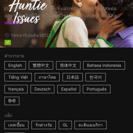
เวโรนิก้า นักศึกษาจิตวิทยา แอบซ่อนความรู้สึกพิเศษต่อ
อาจารย์หญิงที่มีอายุในภาควิชา ระหว่างสนทนากับโลล...
เพิ่มเติม
14m
อาร์เจนตินา
2023
ฟรี
คำบรรยาย
English
繁體中文
简体中文
Bahasa Indonesia
Tiếng Việt
ภาษาไทย
日本語
한국어
français
Deutsch
Español
Português
हिन्दी
แท็ก
เลสเบี้ยน
รักต่างวัย
GL
ละตินอเมริกา