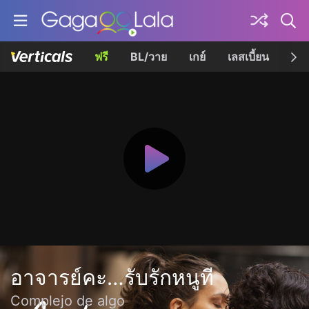
ฟรี
BL/วาย
เกย์
เลสเบี้ยน
เควี
อาจารย์คะ…รับรักหนูที
Complejo de algo