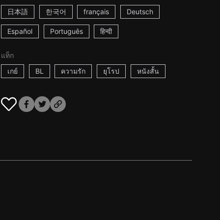
日本語
한국어
français
Deutsch
Español
Português
हिन्दी
แท็ก
เกย์
BL
ความรัก
ยุโรป
หนังสั้น