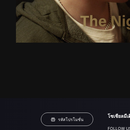
โซเชียลมีเด
รหัสโปรโมชั่น
FOLLOW U