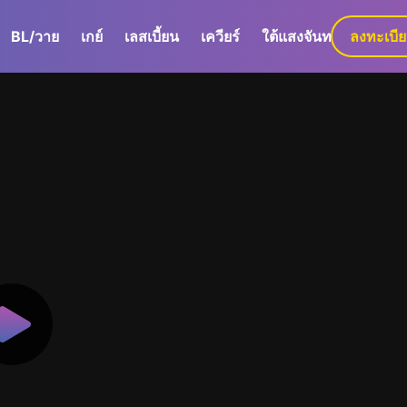
BL/วาย
เกย์
เลสเบี้ยน
เควียร์
ใต้แสงจันทร์
ลงทะเบี
GaLa+