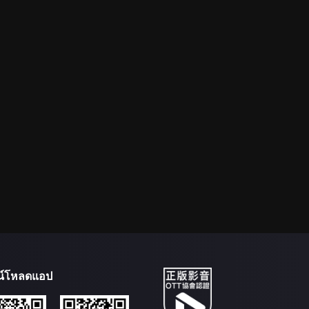
น์โหลดแอป