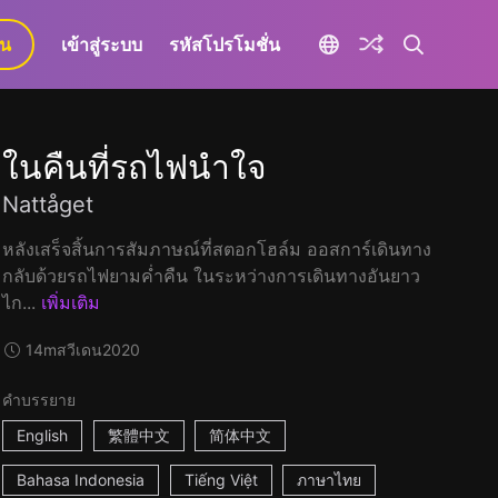
ยน
เข้าสู่ระบบ
รหัสโปรโมชั่น
ในคืนที่รถไฟนำใจ
Nattåget
หลังเสร็จสิ้นการสัมภาษณ์ที่สตอกโฮล์ม ออสการ์เดินทาง
กลับด้วยรถไฟยามค่ำคืน ในระหว่างการเดินทางอันยาว
ไก...
เพิ่มเติม
14m
สวีเดน
2020
คำบรรยาย
English
繁體中文
简体中文
Bahasa Indonesia
Tiếng Việt
ภาษาไทย