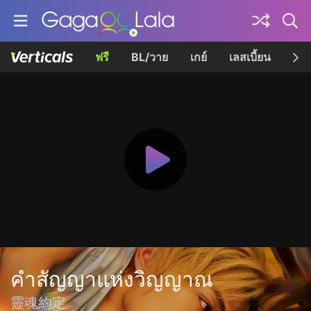
ฟรี
BL/วาย
เกย์
เลสเบี้ยน
เควี
คำสัญญาแห่งวิญญาณ
靈魂約定