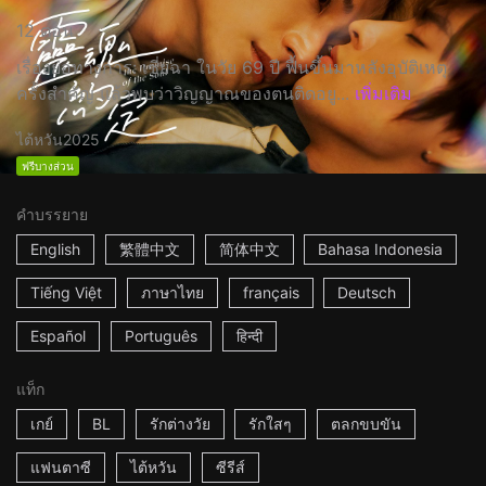
12 ตอน
เรื่องย่อทางการ: เซี่ยฉา ในวัย 69 ปี ฟื้นขึ้นมาหลังอุบัติเหตุ
ครั้งสำคัญ แล้วพบว่าวิญญาณของตนติดอยู...
เพิ่มเติม
ไต้หวัน
2025
ฟรีบางส่วน
คำบรรยาย
English
繁體中文
简体中文
Bahasa Indonesia
Tiếng Việt
ภาษาไทย
français
Deutsch
Español
Português
हिन्दी
แท็ก
เกย์
BL
รักต่างวัย
รักใสๆ
ตลกขบขัน
แฟนตาซี
ไต้หวัน
ซีรีส์