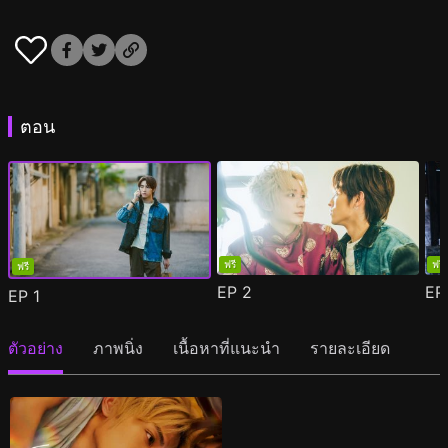
ตอน
ฟรี
ฟรี
ฟรี
EP
2
E
EP
1
ตัวอย่าง
ภาพนิ่ง
เนื้อหาที่แนะนำ
รายละเอียด