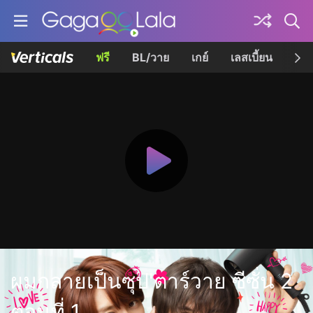
ฟรี
BL/วาย
เกย์
เลสเบี้ยน
เควี
ผมกลายเป็นซุป'ตาร์วาย ซีซั่น 2
ตอนที่ 1