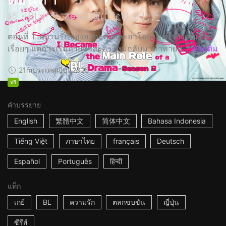
続・BLドラマの主演になりました
ตอนที่ 1: ความรักของอากะฟูจิและอาโอยามะกำลังเพิ่มขึ้น
เรื่อยๆ แต่การเริ่มถ่ายทำละครใหม่กลับมาท้าทายช...
เพิ่มเติม
21m
ประเทศญี่ปุ่น
2025
ฟรี
คำบรรยาย
English
繁體中文
简体中文
Bahasa Indonesia
Tiếng Việt
ภาษาไทย
français
Deutsch
Español
Português
हिन्दी
แท็ก
เกย์
BL
ความรัก
ตลกขบขัน
ญี่ปุ่น
ซีรีส์