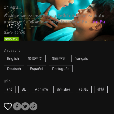
24 ตอน
เรื่องย่อทางการ: เกมแห่งความรักที่เริ่มต้นจากการแก้แค้น
และความเข้าใจผิดกลับกลายมาเป็นบทพิสูจน์ที่น...
เพิ่มเติม
สิงคโปร์
2025
ฟรีบางส่วน
คำบรรยาย
English
繁體中文
简体中文
français
Deutsch
Español
Português
แท็ก
เกย์
BL
ความรัก
ดัดแปลง
เอเชีย
ซีรีส์