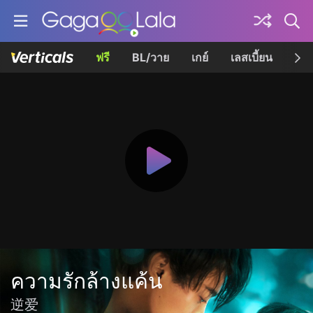
ฟรี
BL/วาย
เกย์
เลสเบี้ยน
เควี
ความรักล้างแค้น
逆爱