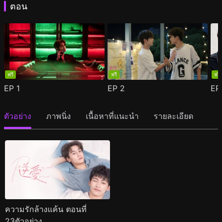
ตอน
ฟรี
ฟรี
ฟรี
EP
1
EP
2
E
ตัวอย่าง
ภาพนิ่ง
เนื้อหาที่แนะนำ
รายละเอียด
ความรักล้างแค้น ตอนที่
23ตัวอย่าง