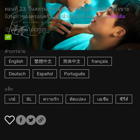
ตอนที่ 23: ในสถานการณ์คับขันเช่นนี้อู๋สั่วเว่ยตัดสินใจขาย
บ้านเก่าของครอบครัว เพื่อนำเงินห้าล้านหยวน...
เพิ่มเติม
41m
สิงคโปร์
2025
ฟรี
คำบรรยาย
English
繁體中文
简体中文
français
Deutsch
Español
Português
แท็ก
เกย์
BL
ความรัก
ดัดแปลง
เอเชีย
ซีรีส์