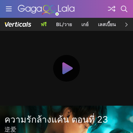
ฟรี
BL/วาย
เกย์
เลสเบี้ยน
เควี
ความรักล้างแค้น ตอนที่ 23
逆爱