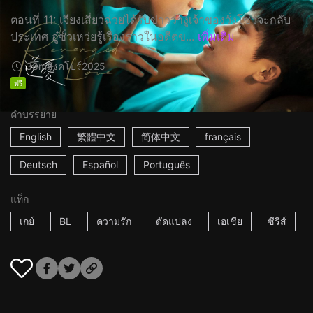
ตอนที่ 11: เจียงเสี่ยวฉ่วยได้รับข่าวว่างูเจ้าของวั่งโซวจะกลับ
ประเทศ อู๋ซั่วเหว่ยรู้เรื่องราวในอดีตข...
เพิ่มเติม
38m
สิงคโปร์
2025
ฟรี
คำบรรยาย
English
繁體中文
简体中文
français
Deutsch
Español
Português
แท็ก
เกย์
BL
ความรัก
ดัดแปลง
เอเชีย
ซีรีส์