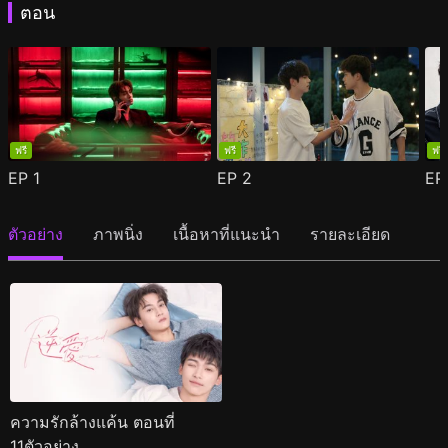
ตอน
ฟรี
ฟรี
ฟรี
EP
1
EP
2
E
ตัวอย่าง
ภาพนิ่ง
เนื้อหาที่แนะนำ
รายละเอียด
ความรักล้างแค้น ตอนที่
11ตัวอย่าง