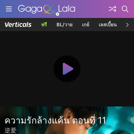
ฟรี
BL/วาย
เกย์
เลสเบี้ยน
เควี
ความรักล้างแค้น ตอนที่ 11
逆爱