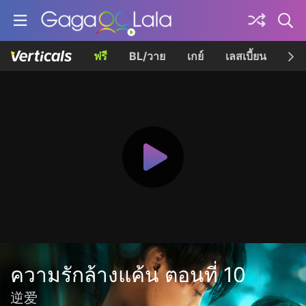
ฟรี
BL/วาย
เกย์
เลสเบี้ยน
เควี
ความรักล้างแค้น ตอนที่ 10
逆爱