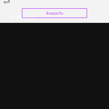
คุกกี้
ฉันยอมรับ
ดาวน์โหลดแอป
©
2026
GagaOOLala
.
สงวนลิขสิทธิ์