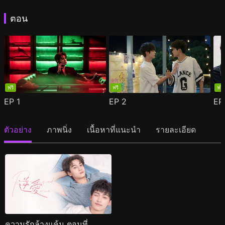
ตอน
ฟรี
ฟรี
ฟรี
EP
1
EP
2
E
ตัวอย่าง
ภาพนิ่ง
เนื้อหาที่แนะนำ
รายละเอียด
ความรักล้างแค้น ตอนที่