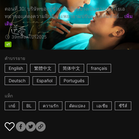
ตอนที่ 10: บริษัทของอู๋ซั่วเหว่ยเปิดอย่างเป็นทางการ โยเอ
ทมาขอแสดงความยินดีและพยายามปรับความสัมพันธ์...
เพิ่ม
เติม
39m
สิงคโปร์
2025
ฟรี
คำบรรยาย
English
繁體中文
简体中文
français
Deutsch
Español
Português
แท็ก
เกย์
BL
ความรัก
ดัดแปลง
เอเชีย
ซีรีส์