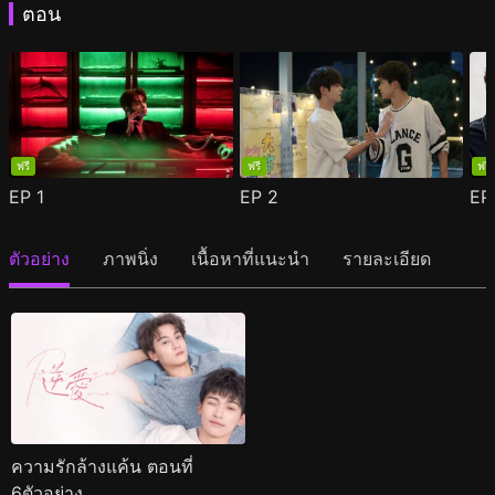
ตอน
ฟรี
ฟรี
ฟรี
EP
1
EP
2
E
ตัวอย่าง
ภาพนิ่ง
เนื้อหาที่แนะนำ
รายละเอียด
ความรักล้างแค้น ตอนที่
6ตัวอย่าง