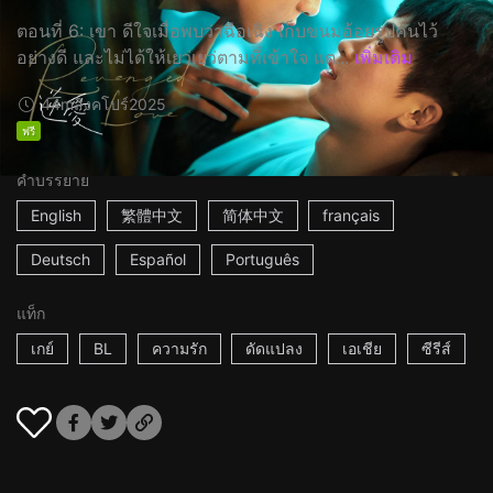
ตอนที่ 6: เขา ดีใจเมื่อพบว่าฉือเฉิง เก็บขนมอ้อยรูปคนไว้
อย่างดี และไม่ได้ให้เยว่เยว่ตามที่เข้าใจ แต...
เพิ่มเติม
44m
สิงคโปร์
2025
ฟรี
คำบรรยาย
English
繁體中文
简体中文
français
Deutsch
Español
Português
แท็ก
เกย์
BL
ความรัก
ดัดแปลง
เอเชีย
ซีรีส์