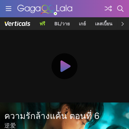
ฟรี
BL/วาย
เกย์
เลสเบี้ยน
เควี
ความรักล้างแค้น ตอนที่ 6
逆爱