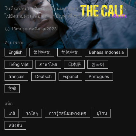
ในคืนก่อนวันเปิดภาคเรียนมหาวิทยาลัย อามีร์ตัดสินใจโทร
ไปยังสายด่วนเพื่อปรึกษาปัญหาที่เขาไม่กล้าเปิดเผ...
เพิ่มเติม
13m
ประเทศอังกฤษ
2023
คำบรรยาย
English
繁體中文
简体中文
Bahasa Indonesia
Tiếng Việt
ภาษาไทย
日本語
한국어
français
Deutsch
Español
Português
हिन्दी
แท็ก
เกย์
รักใสๆ
การรู้รสนิยมทางเพศ
ยุโรป
หนังสั้น