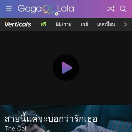
ฟรี
BL/วาย
เกย์
เลสเบี้ยน
เควี
สายนี้แค่จะบอกว่ารักเธอ
The Call