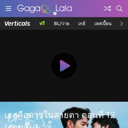
ฟรี
BL/วาย
เกย์
เลสเบี้ยน
เควี
เธอคือดาวในสายตา ตอนที่ 12
(ตอนจบ)