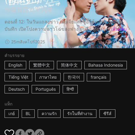
你是我目光里的星
ตอนที่ 12: ในวันแถลงข่าว เผยเจียและซูอี้ใช้หลักฐานเสียง
บันทึก เปิดโปงความฉาวโฉ่ของฟาง ยุ่นจือ ต่อหน...
เพิ่มเติม
25m
สิงคโปร์
2025
คำบรรยาย
English
繁體中文
简体中文
Bahasa Indonesia
Tiếng Việt
ภาษาไทย
한국어
français
Deutsch
Português
हिन्दी
แท็ก
เกย์
BL
ความรัก
รักในที่ทำงาน
ซีรีส์