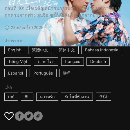
ตอนที่ 10: เมื่อเผชิญหน้ากับการบงการอำนาจและการข่มขู่
คุกคามจากฟาง ยุ่นจือ ซูอี้ก็ตัดสินใจออกจากบริษ...
เพิ่มเติม
23m
สิงคโปร์
2025
คำบรรยาย
English
繁體中文
简体中文
Bahasa Indonesia
Tiếng Việt
ภาษาไทย
français
Deutsch
Español
Português
हिन्दी
แท็ก
เกย์
BL
ความรัก
รักในที่ทำงาน
ซีรีส์