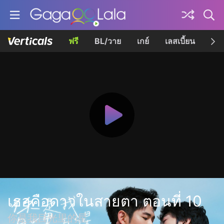
ฟรี
BL/วาย
เกย์
เลสเบี้ยน
เควี
เธอคือดาวในสายตา ตอนที่ 10
你是我目光里的星