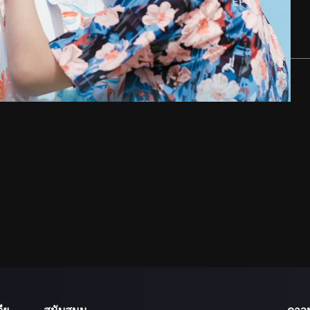
EP
3
EP
4
ีย
สนับสนุน
ดาว