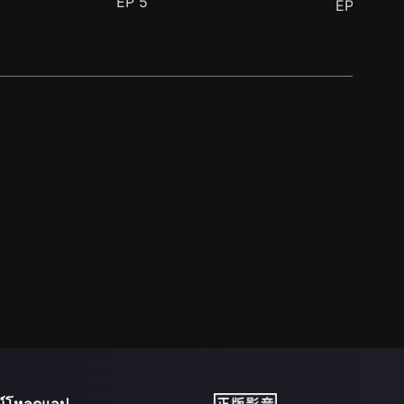
EP
5
EP
6
น์โหลดแอป