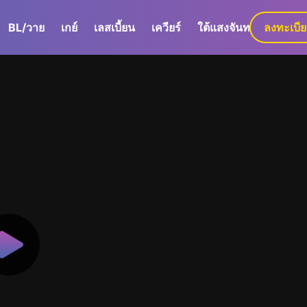
BL/วาย
เกย์
เลสเบี้ยน
เควียร์
ใต้แสงจันทร์
ลงทะเบี
GaLa+