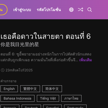
ยน
เข้าสู่ระบบ
รหัสโปรโมชั่น
เธอคือดาวในสายตา ตอนที่ 6
你是我目光里的星
ตอนที่ 6: ซูอี้พยายามอย่างหนักในการไปคัดตัวนักแสดง
แต่กลับถูกเพิกเฉย ความมั่นใจที่เพิ่งก่อตัวขึ้นจึ...
เพิ่มเติม
23m
สิงคโปร์
2025
คำบรรยาย
English
繁體中文
简体中文
Bahasa Indonesia
Tiếng Việt
ภาษาไทย
français
Deutsch
Español
Português