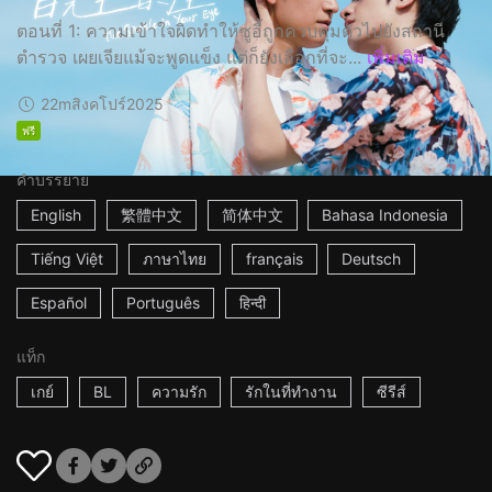
ตอนที่ 1: ความเข้าใจผิดทำให้ซูอี้ถูกควบคุมตัวไปยังสถานี
ตำรวจ เผยเจียแม้จะพูดแข็ง แต่ก็ยังเลือกที่จะ...
เพิ่มเติม
22m
สิงคโปร์
2025
ฟรี
คำบรรยาย
English
繁體中文
简体中文
Bahasa Indonesia
Tiếng Việt
ภาษาไทย
français
Deutsch
Español
Português
हिन्दी
แท็ก
เกย์
BL
ความรัก
รักในที่ทำงาน
ซีรีส์