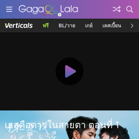
ฟรี
BL/วาย
เกย์
เลสเบี้ยน
เควี
เธอคือดาวในสายตา ตอนที่ 1
你是我目光里的星