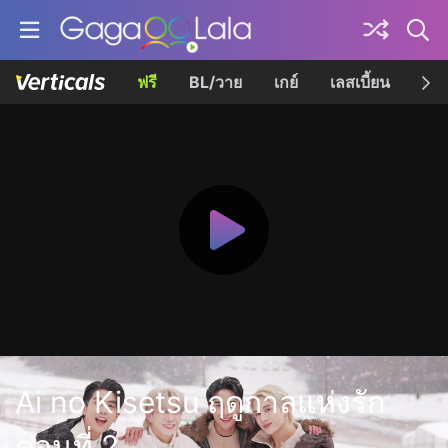
ฟรี
BL/วาย
เกย์
เลสเบี้ยน
เควี
Ai no Kisetsu ฤดูกาลแห่งรัก
ตอนที่ 2