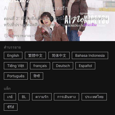
Ai no Kisetsu ฤดูกาลแห่งรัก
ตอนที่ 2: พีรู้สึกหึงเมื่อเห็นป้านสนิทกับศิลปินรุ่นน้องระหว่าง
ทริปที่ปราสาทมัตสึเอะ เขาพยายามขัดขวา...
เพิ่มเติม
56m
ราชอาณาจักรไทย
2025
คำบรรยาย
English
繁體中文
简体中文
Bahasa Indonesia
Tiếng Việt
français
Deutsch
Español
Português
हिन्दी
แท็ก
เกย์
BL
ความรัก
การเดินทาง
ประเทศไทย
ซีรีส์