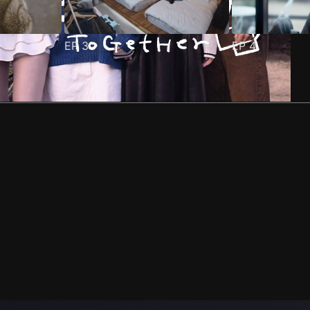
EP
3
EP
4