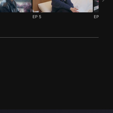
EP
5
EP
6