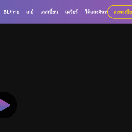
BL/วาย
เกย์
เลสเบี้ยน
เควียร์
ใต้แสงจันทร์
ลงทะเบี
GaLa+