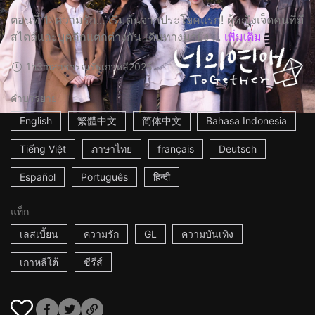
ตอนที่ 1: ความรัก... เริ่มต้นจากประโยคแรก! ผู้หญิงเจ็ดคนที่มี
สไตล์และบุคลิกแตกต่างกัน เดินทางมายัง ...
เพิ่มเติม
1h3m
สาธารณรัฐเกาหลี
2025
คำบรรยาย
English
繁體中文
简体中文
Bahasa Indonesia
Tiếng Việt
ภาษาไทย
français
Deutsch
Español
Português
हिन्दी
แท็ก
เลสเบี้ยน
ความรัก
GL
ความบันเทิง
เกาหลีใต้
ซีรีส์