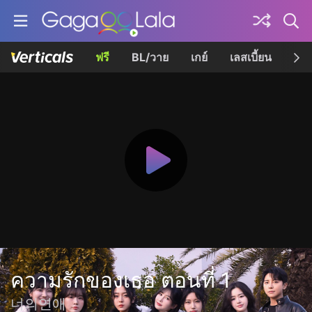
ฟรี
BL/วาย
เกย์
เลสเบี้ยน
เควี
ความรักของเธอ ตอนที่ 1
너의연애