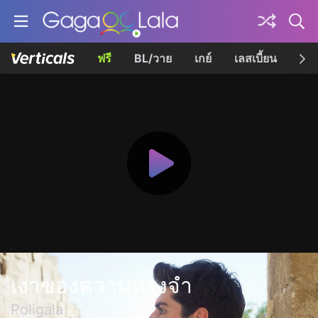
ฟรี
BL/วาย
เกย์
เลสเบี้ยน
เควี
เงาของความทรงจำ
Poligala