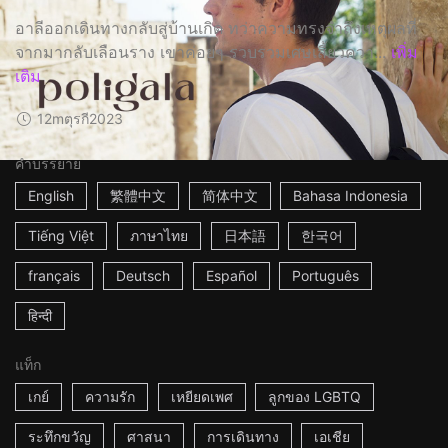
อาลีออกเดินทางกลับสู่บ้านเกิด ทว่าความทรงจำถึงเหตุผลที่
จากมากลับเลือนราง เขาค่อยๆ รวบรวมเศษเสี้ยวควา...
เพิ่ม
เติม
12m
ตุรกี
2023
คำบรรยาย
English
繁體中文
简体中文
Bahasa Indonesia
Tiếng Việt
ภาษาไทย
日本語
한국어
français
Deutsch
Español
Português
हिन्दी
แท็ก
เกย์
ความรัก
เหยียดเพศ
ลูกของ LGBTQ
ระทึกขวัญ
ศาสนา
การเดินทาง
เอเชีย