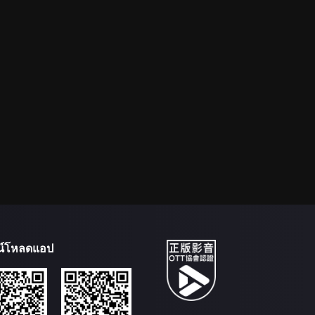
น์โหลดแอป