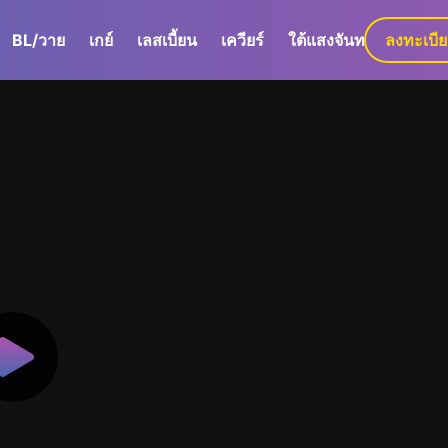
BL/วาย
เกย์
เลสเบี้ยน
เควียร์
ใต้แสงจันทร์
ลงทะเบี
GaLa+