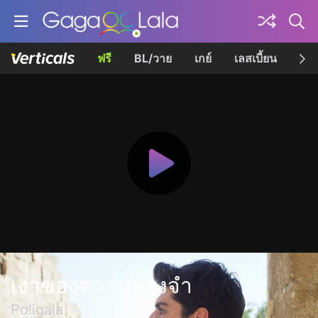
ฟรี
BL/วาย
เกย์
เลสเบี้ยน
เควี
เงาของความทรงจำ
Poligala