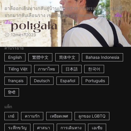
อาลีออกเดินทางกลับสู่บ้านเกิด ทว่าความทรงจำถึงเหตุผลที่
จากมากลับเลือนราง เขาค่อยๆ รวบรวมเศษเสี้ยวควา...
เพิ่ม
เติม
12m
ตุรกี
2023
คำบรรยาย
English
繁體中文
简体中文
Bahasa Indonesia
Tiếng Việt
ภาษาไทย
日本語
한국어
français
Deutsch
Español
Português
हिन्दी
แท็ก
เกย์
ความรัก
เหยียดเพศ
ลูกของ LGBTQ
ระทึกขวัญ
ศาสนา
การเดินทาง
เอเชีย