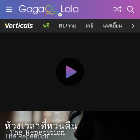
ฟรี
BL/วาย
เกย์
เลสเบี้ยน
เควี
ห้วงเวลาที่หวนคืน
The Repetition