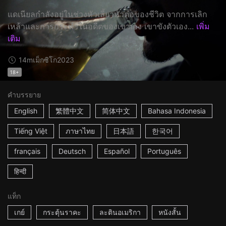
แดเนียลกำลังอยู่ในช่วงหัวเลี้ยวหัวต่อของชีวิต จากการเลิก
เหล้าและการกระทำในอดีตของเขาเอง เขาขังตัวเอง...
เพิ่ม
เติม
14m
เม็กซิโก
2023
18+
คำบรรยาย
English
繁體中文
简体中文
Bahasa Indonesia
Tiếng Việt
ภาษาไทย
日本語
한국어
français
Deutsch
Español
Português
हिन्दी
แท็ก
เกย์
กระตุ้นราคะ
ละตินอเมริกา
หนังสั้น